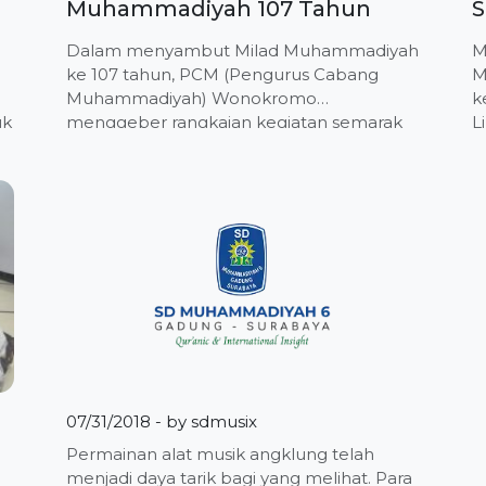
Muhammadiyah 107 Tahun
S
Dalam menyambut Milad Muhammadiyah
M
ke 107 tahun, PCM (Pengurus Cabang
M
Muhammadiyah) Wonokromo
k
uk
menggeber rangkaian kegiatan semarak
L
Milad Muhammadiyah, pada Jum’at
(
D
(8/11/2019). Seluruh anak didik dan guru
d
serta karyawan yang tergabung di
d
Perguruan Muhammadiyah Wonokromo
M
berkumpul dilapangan komples sekolah
p
gadung. Mereka menggunakan pakaian
p
yang terbuat dari bahan dasar daur ulang
m
dan membawa segala pernak pernik
D
Lembaga […]
07/31/2018
- by
sdmusix
Permainan alat musik angklung telah
menjadi daya tarik bagi yang melihat. Para