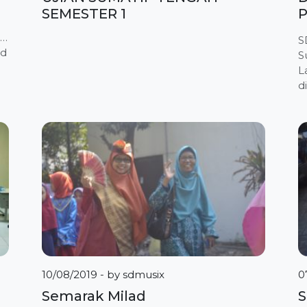
SEMESTER 1
P
d/chatarina-
S
Pd
S
L
d
d/twoicpclass-
p
W
id/nurmala-
“
s
d
id/hafshoh/jadwal-
N
t
S
k
m
10/08/2019
- by
sdmusix
0
Semarak Milad
S