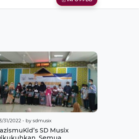
3/31/2022
- by
sdmusix
azismuKid’s SD Musix
ikukuhkan, Semua