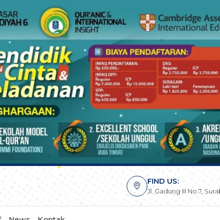
FIND US:
Jl. Gadung III No.7, Su
f
News
Kontak