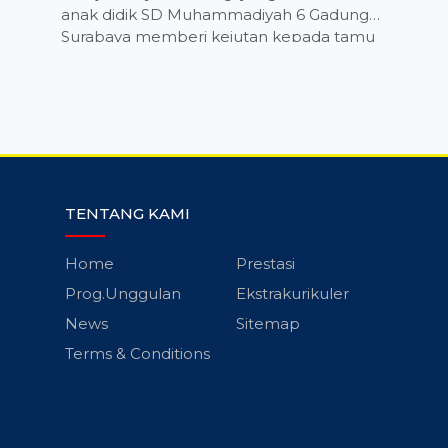
anak didik SD Muhammadiyah 6 Gadung
Surabaya memberi kejutan kepada tamu
istimewa.
l
TENTANG KAMI
Home
Prestasi
Prog.Unggulan
Ekstrakurikuler
News
Sitemap
Terms & Conditions