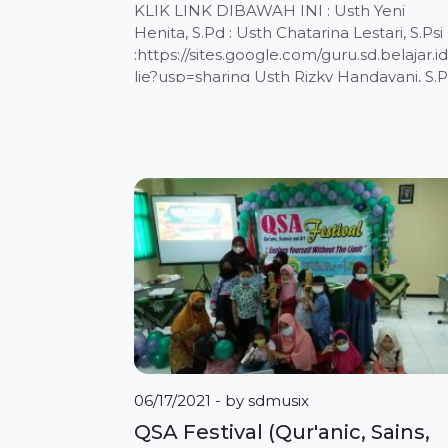
KLIK LINK DIBAWAH INI : Usth Yeni
Henita, S.Pd : Usth Chatarina Lestari, S.Psi
:https://sites.google.com/guru.sd.belajar.i
lie?usp=sharing Usth Rizky Handayani, S.
: Usth Badriyah, S.Pd : Ust M. Arifin, S.HI :
Usth Jihan Nurrillah, S.Pd
:https://sites.google.com/guru.sd.belajar.i
sdmusix/home Usth Nurmala, S.Pd
:https://sites.google.com/guru.sd.belajar.
3a/halaman-muka Ust Nurun Naharo,
M.Pd : Usth Hafshoh, S.Pd
:https://sites.google.com/guru.sd.belajar.
kelasku Usth Hidayatun Ni’mah , S.Ag : Us
Moch. […]
06/17/2021
- by
sdmusix
QSA Festival (Qur'anic, Sains,