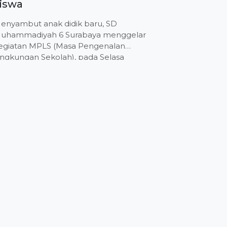
iswa
enyambut anak didik baru, SD
uhammadiyah 6 Surabaya menggelar
egiatan MPLS (Masa Pengenalan
ingkungan Sekolah), pada Selasa
16/7/2019). Puluhan anak didik kelas 1
ikelompokkan. Sebanyak `12 kelompok
inamai nama tokoh Muhammadiyah.
ereka diajak kegiatan yang dikemas
ermainan penuh edukasi. Empat
ermainan, diantaranta bola ular, balon
eletus, pasang gambar dan pindah air.
ua dari empat permainan […]