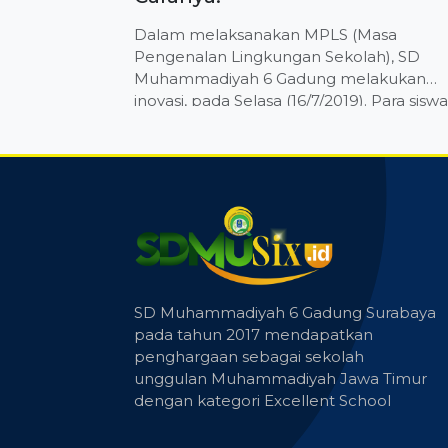
Dalam melaksanakan MPLS (Masa
Pengenalan Lingkungan Sekolah), SD
Muhammadiyah 6 Gadung melakukan
inovasi, pada Selasa (16/7/2019). Para siswa
SD berbranding Quranic and Internationa
Insight membikin Robot Tawaf. Kegiatan
yang berlangsung di aula Sekolah, Para
anak didik sangat antusias. Mereka
antusias merangkai satu set stik es krim,
kabel, baterai dan dinamo penggerak
yang disediakan sekolah. Proses […]
SD Muhammadiyah 6 Gadung Surabaya
pada tahun 2017 mendapatkan
penghargaan sebagai sekolah
unggulan Muhammadiyah Jawa Timur
dengan kategori Excellent School