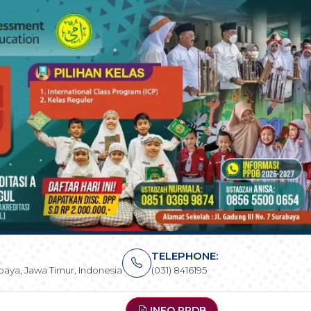
TELEPHONE:
rabaya, Jawa Timur, Indonesia
(031) 8416195
INFO PPDB