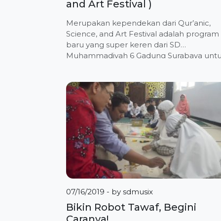
and Art Festival )
Merupakan kependekan dari Qur’anic,
Science, and Art Festival adalah program
baru yang super keren dari SD
Muhammadiyah 6 Gadung Surabaya unt
dunia. Sebuah kegiatan untuk
mengeksplor kemampuan siswa-siswi S
Muhammadiyah 6 Gadung Surabaya
melalui presentasi project Sains dan Art
dengan dasar filosofi ayat Al-Qur’an.
Presentasi ini akan menggunakan dua
bahasa, yakni Bahasa Indonesia dan Bhs.
[…]
07/16/2019
- by
sdmusix
Bikin Robot Tawaf, Begini
Caranya!