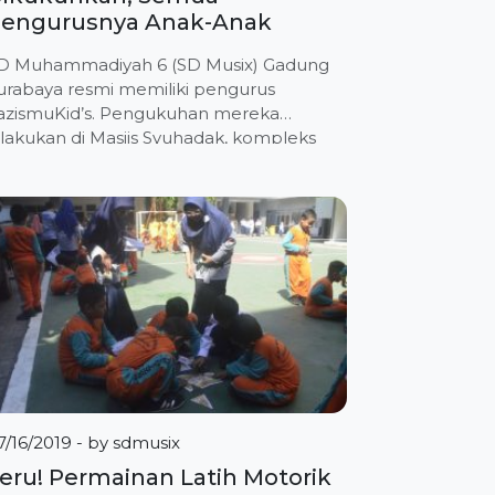
engurusnya Anak-Anak
D Muhammadiyah 6 (SD Musix) Gadung
urabaya resmi memiliki pengurus
azismuKid’s. Pengukuhan mereka
ilakukan di Masjis Syuhadak, kompleks
endidikan Muhammadiyah Gadung,
onokromo, Surabaya, Sabtu (19/2/2022).
Pengukuhan pengurus periode perdana
edianya akan dilaksanakan di luar kota
an melibatkan orangtua,” kata Hidayatun
ikmah, penanggung jawab LazismuKids
D Musix. Namun, lanjutnya, mengingat
ondisi penularan Covid-19 makin
eningkat, maka […]
7/16/2019
- by
sdmusix
eru! Permainan Latih Motorik