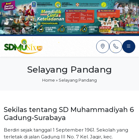
Skip
to
content
Selayang Pandang
Home
»
Selayang Pandang
Sekilas tentang SD Muhammadiyah 6
Gadung-Surabaya
Berdiri sejak tanggal 1 September 1961. Sekolah yang
terletak di jalan Gadung III No. 7 Kel. Jagir, kec.