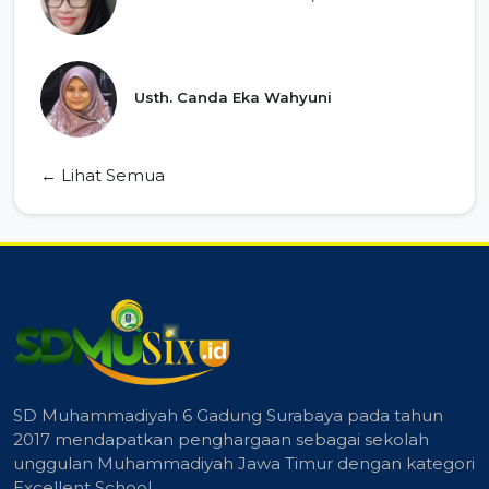
Usth. Canda Eka Wahyuni
← Lihat Semua
SD Muhammadiyah 6 Gadung Surabaya pada tahun
2017 mendapatkan penghargaan sebagai sekolah
unggulan Muhammadiyah Jawa Timur dengan kategori
Excellent School