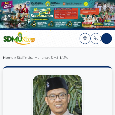
Skip
to
content
Home
»
Staff
»
Ust. Munahar, S.H.I., M.Pd.