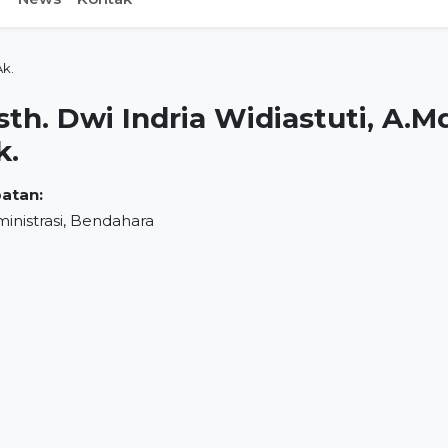
Ak.
sth. Dwi Indria Widiastuti, A.M
k.
atan:
inistrasi, Bendahara