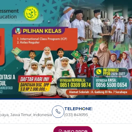
TELEPHONE:
rabaya, Jawa Timur, Indonesia
(031) 8416195
INFO PPDB