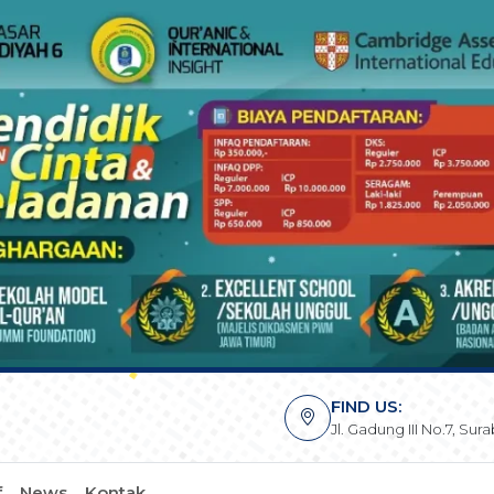
FIND US:
Jl. Gadung III No.7, Su
f
News
Kontak