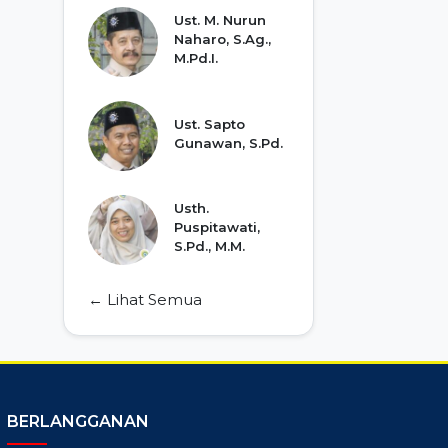
Ust. M. Nurun
Naharo, S.Ag.,
M.Pd.I.
Ust. Sapto
Gunawan, S.Pd.
Usth.
Puspitawati,
S.Pd., M.M.
← Lihat Semua
BERLANGGANAN