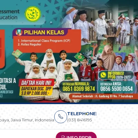
TELEPHONE:
rabaya, Jawa Timur, Indonesia
(031) 8416195
INFO PPDB