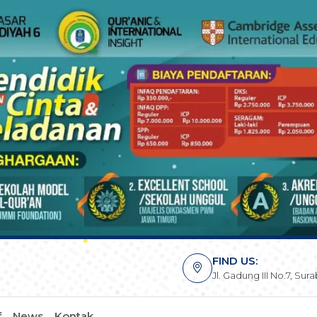
FIND US:
Jl. Gadung III No.7, Su
f
News
Kontak