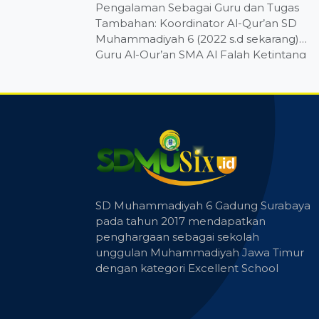
Pengalaman Sebagai Guru dan Tugas
Tambahan: Koordinator Al-Qur’an SD
Muhammadiyah 6 (2022 s.d sekarang)
Guru Al-Qur’an SMA Al Falah Ketintang
(2013-2017) Guru Al-Qur’an SMP 12 (2018-
2020) Guru Al-Qur’an TPQ Al Ikhlas (2011-
2017) Pendidikan, Pelatihan, &
Pengembangan Keprofesian
Berkelanjutan: Pelatihan Sertifikasi Ummi
(2011) Pelatihan Tahfidz (2018) Pelatihan
Sertifikasi Turjuman (2024) Pelatihan
Koordinator (2025) Pelatihan Sertifikasi
KBQ […]
SD Muhammadiyah 6 Gadung Surabaya
pada tahun 2017 mendapatkan
penghargaan sebagai sekolah
unggulan Muhammadiyah Jawa Timur
dengan kategori Excellent School