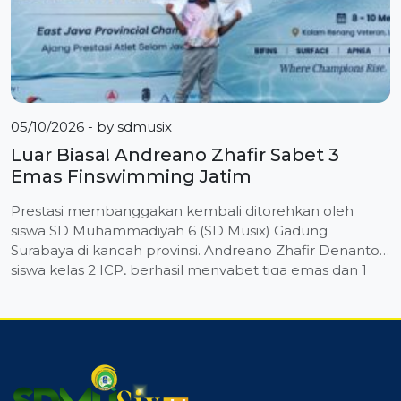
05/10/2026
- by
sdmusix
Luar Biasa! Andreano Zhafir Sabet 3
Emas Finswimming Jatim
Prestasi membanggakan kembali ditorehkan oleh
siswa SD Muhammadiyah 6 (SD Musix) Gadung
Surabaya di kancah provinsi. Andreano Zhafir Denanto,
siswa kelas 2 ICP, berhasil menyabet tiga emas dan 1
perak dalam Kejuaraan Daerah (Kejurda) Finswimming
yang diselenggarakan oleh POSSI (Persatuan Olahraga
Selam Seluruh Indonesia) Jawa Timur di Kolam Renang
Veteran, Lumajang. Dalam kompetisi yang berlangsung
[…]