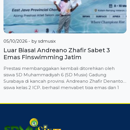
05/10/2026
- by
sdmusix
Luar Biasa! Andreano Zhafir Sabet 3
Emas Finswimming Jatim
Prestasi membanggakan kembali ditorehkan oleh
siswa SD Muhammadiyah 6 (SD Musix) Gadung
Surabaya di kancah provinsi. Andreano Zhafir Denanto,
siswa kelas 2 ICP, berhasil menyabet tiga emas dan 1
perak dalam Kejuaraan Daerah (Kejurda) Finswimming
yang diselenggarakan oleh POSSI (Persatuan Olahraga
Selam Seluruh Indonesia) Jawa Timur di Kolam Renang
Veteran, Lumajang. Dalam kompetisi yang berlangsung
[…]