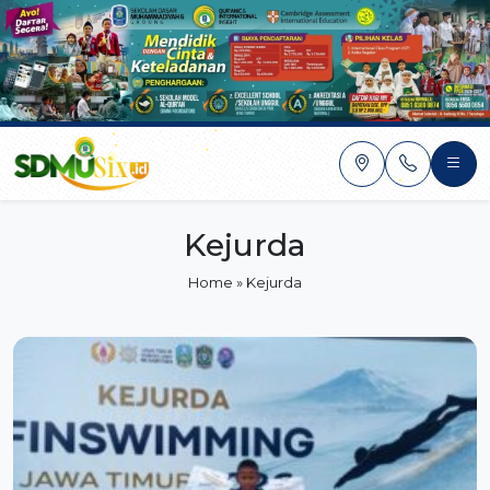
Skip
to
content
Kejurda
Home
»
Kejurda