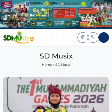
Skip
to
content
SD Musix
Home
»
SD Musix