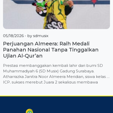
05/18/2026
- by
sdmusix
Perjuangan Almeera: Raih Medali
Panahan Nasional Tanpa Tinggalkan
Ujian Al-Qur’an
Prestasi membanggakan kembali lahir dari bumi SD
Muhammadiyah 6 (SD Musix) Gadung Surabaya.
Atharrazka Janitra Noor Almeera Meridian, siswa kelas 4
ICP, sukses merebut Juara 2 sekaligus membawa
pulang Medali Perak dalam ajang bergengsi The 1st
Muhammadiyah Games tingkat nasional yang
berlangsung di Yogyakarta. Almeera menorehkan
prestasi tersebut pada Cabang Olahraga (Cabor)
Panahan yang digelar […]