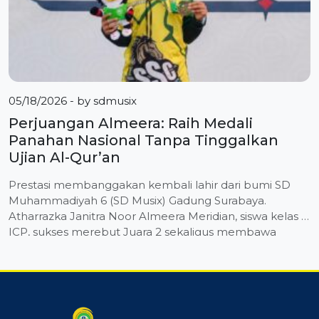
05/18/2026
- by
sdmusix
Perjuangan Almeera: Raih Medali
Panahan Nasional Tanpa Tinggalkan
Ujian Al-Qur’an
Prestasi membanggakan kembali lahir dari bumi SD
Muhammadiyah 6 (SD Musix) Gadung Surabaya.
Atharrazka Janitra Noor Almeera Meridian, siswa kelas 4
ICP, sukses merebut Juara 2 sekaligus membawa
pulang Medali Perak dalam ajang bergengsi The 1st
Muhammadiyah Games tingkat nasional yang
berlangsung di Yogyakarta. Almeera menorehkan
prestasi tersebut pada Cabang Olahraga (Cabor)
Panahan yang digelar […]