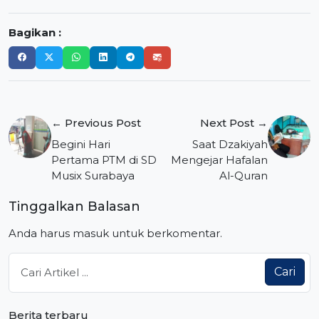
Bagikan :
Navigasi
← Previous Post
Next Post →
pos
Begini Hari
Saat Dzakiyah
Pertama PTM di SD
Mengejar Hafalan
Musix Surabaya
Al-Quran
Tinggalkan Balasan
Anda harus
masuk
untuk berkomentar.
Cari
Berita terbaru