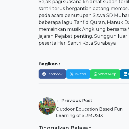
Sejak pagi suasana khidmat sudah terl
santri terus bergantian datang memasu
pada acara penutupan Siswa SD Muha
beberapa lagu Tahfid Quran, Manuk D
memainkan musik Angklung bersama Wa
jajaran Pejabat penting. Sungguh lua
peserta Hari Santri Kota Surabaya.
Bagikan :
Facebook
Twitter
WhatsApp
Navigasi
← Previous Post
pos
Outdoor Education Based Fun
Learning of SDMUSIX
Tinggalkan Balasan