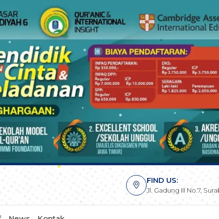
FIND US:
Jl. Gadung III No.7, Su
f
News
Kontak