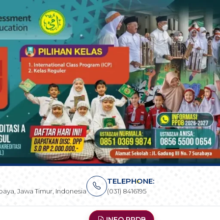
TELEPHONE:
rabaya, Jawa Timur, Indonesia
(031) 8416195
INFO PPDB