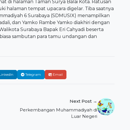
ihat di halaman Taman Surya Balai Kota. Ratusan
ki halaman tempat upacara digelar. Tiba saatnya
mmadiyah 6 Surabaya (SDMUSIX) menampilkan
adali, dan Yamko Rambe Yamko diakhiri dengan
likota Surabaya Bapak Eri Cahyadi beserta
r biasa sambutan para tamu undangan dan
LinkedIn
Telegram
Email
Next Post →
Perkembangan Muhammadiyah di
Luar Negeri