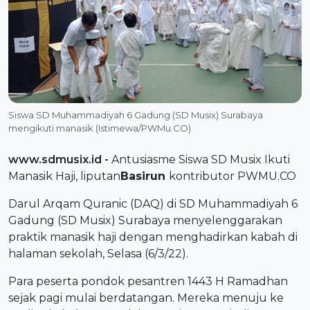
Siswa SD Muhammadiyah 6 Gadung (SD Musix) Surabaya
mengikuti manasik (Istimewa/PWMu.CO)
www.sdmusix.id
-
Antusiasme Siswa SD Musix Ikuti
Manasik Haji, liputan
Basirun
k
ontributor PWMU.CO
Darul Arqam Quranic (DAQ) di SD Muhammadiyah 6
Gadung
(SD Musix) Surabaya
menyelenggarakan
praktik
manasik haji
dengan menghadirkan kabah di
halaman sekolah, Selasa (6/3/22).
Para peserta pondok pesantren 1443 H Ramadhan
sejak pagi mulai berdatangan. Mereka menuju ke