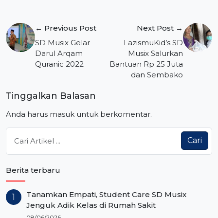
Navigasi
← Previous Post
Next Post →
pos
SD Musix Gelar
LazismuKid’s SD
Darul Arqam
Musix Salurkan
Quranic 2022
Bantuan Rp 25 Juta
dan Sembako
Tinggalkan Balasan
Anda harus
masuk
untuk berkomentar.
Cari
Berita terbaru
Tanamkan Empati, Student Care SD Musix
Jenguk Adik Kelas di Rumah Sakit
08/06/2026