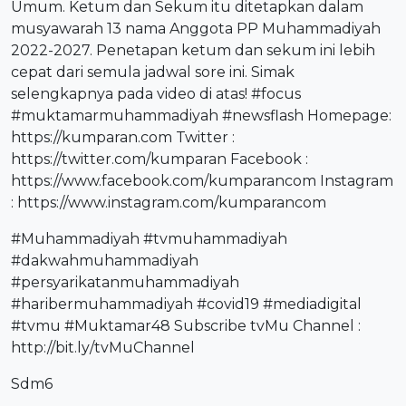
Umum. Ketum dan Sekum itu ditetapkan dalam
musyawarah 13 nama Anggota PP Muhammadiyah
2022-2027. Penetapan ketum dan sekum ini lebih
cepat dari semula jadwal sore ini. Simak
selengkapnya pada video di atas!
#focus
#muktamarmuhammadiyah
#newsflash
Homepage:
https://kumparan.com
Twitter :
https://twitter.com/kumparan
Facebook :
https://www.facebook.com/kumparancom
Instagram
:
https://www.instagram.com/kumparancom
#Muhammadiyah
#tvmuhammadiyah
#dakwahmuhammadiyah
#persyarikatanmuhammadiyah
#haribermuhammadiyah
#covid19
#mediadigital
#tvmu
#Muktamar48
Subscribe tvMu Channel :
http://bit.ly/tvMuChannel
Sdm6