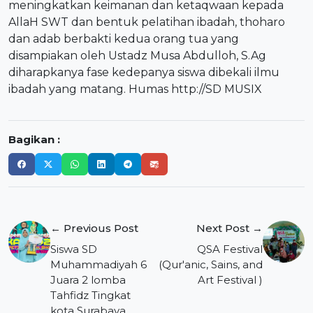
meningkatkan keimanan dan ketaqwaan kepada
AllaH SWT dan bentuk pelatihan ibadah, thoharo
dan adab berbakti kedua orang tua yang
disampiakan oleh Ustadz Musa Abdulloh, S.Ag
diharapkanya fase kedepanya siswa dibekali ilmu
ibadah yang matang. Humas
http://SD MUSIX
Bagikan :
Navigasi
← Previous Post
Next Post →
pos
Siswa SD
QSA Festival
Muhammadiyah 6
(Qur'anic, Sains, and
Juara 2 lomba
Art Festival )
Tahfidz Tingkat
kota Surabaya