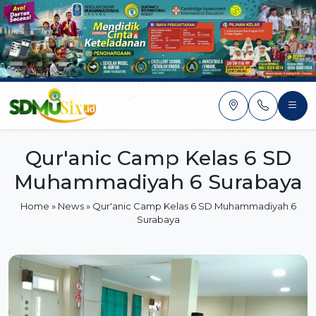
Skip
to
content
Qur'anic Camp Kelas 6 SD
Muhammadiyah 6 Surabaya
Home
»
News
»
Qur'anic Camp Kelas 6 SD Muhammadiyah 6
Surabaya