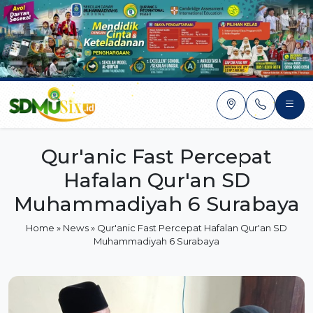
Skip
to
content
Qur'anic Fast Percepat
Hafalan Qur'an SD
Muhammadiyah 6 Surabaya
Home
»
News
»
Qur'anic Fast Percepat Hafalan Qur'an SD
Muhammadiyah 6 Surabaya