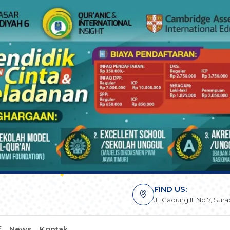
FIND US:
Jl. Gadung III No.7, Su
f
News
Kontak