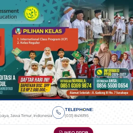
TELEPHONE:
rabaya, Jawa Timur, Indonesia
(031) 8416195
INFO PPDB