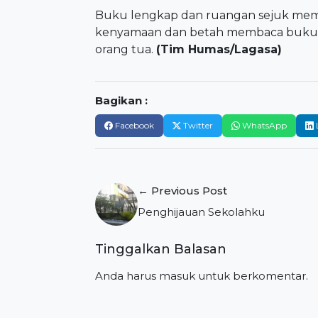
Buku lengkap dan ruangan sejuk mem
kenyamaan dan betah membaca buku k
orang tua.
(Tim Humas/Lagasa)
Bagikan :
Facebook
Twitter
WhatsApp
Navigasi
← Previous Post
pos
Penghijauan Sekolahku
Tinggalkan Balasan
Anda harus
masuk
untuk berkomentar.