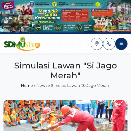
Skip
to
content
Simulasi Lawan "Si Jago
Merah"
Home
»
News
»
Simulasi Lawan "Si Jago Merah"