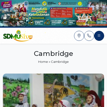
Skip
to
content
Cambridge
Home
»
Cambridge