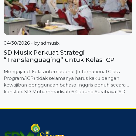
04/30/2026
- by
sdmusix
SD Musix Perkuat Strategi
“Translanguaging” untuk Kelas ICP
Mengajar di kelas internasional (International Class
Program/ICP) tidak selamanya harus kaku dengan
kewajiban penggunaan bahasa Inggris penuh secara
konstan. SD Muhammadiyah 6 Gadung Surabaya (SD
Musix) kini mulai memperkuat pendekatan
translanguaging sebagai solusi efektif untuk
menghidupkan suasana belajar yang lebih interaktif
dan bermakna. Strategi ini didalami oleh tiga orang guru
delegasi SD Musix saat mengikuti […]