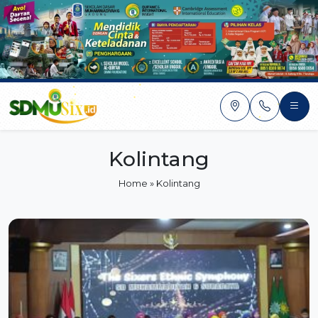
Skip
to
content
Kolintang
Home
»
Kolintang