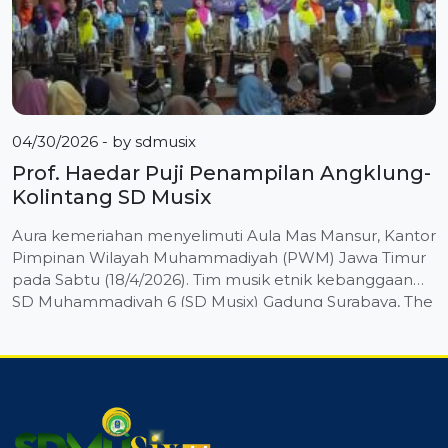
04/30/2026
- by
sdmusix
Prof. Haedar Puji Penampilan Angklung-
Kolintang SD Musix
Aura kemeriahan menyelimuti Aula Mas Mansur, Kantor
Pimpinan Wilayah Muhammadiyah (PWM) Jawa Timur
pada Sabtu (18/4/2026). Tim musik etnik kebanggaan
SD Muhammadiyah 6 (SD Musix) Gadung Surabaya, The
Sixers Ethnic Symphony (SIX-ES), tampil sukses
membuka acara Halalbihalal 1447 H di hadapan ratusan
tokoh penting tingkat nasional dan wilayah. Grup yang
baru saja menyabet Juara 2 […]