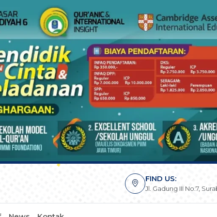
FIND US:
Jl. Gadung III No.7, Su
f
News
Kontak