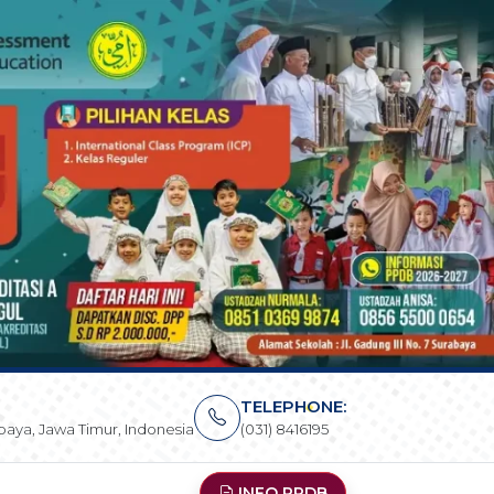
TELEPHONE:
rabaya, Jawa Timur, Indonesia
(031) 8416195
INFO PPDB