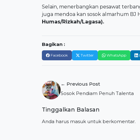
Selain, menerbangkan pesawat terbang 
juga mendoa kan sosok almarhum BJ Hab
Humas/Rizkah/Lagasa).
Bagikan :
Facebook
Twitter
WhatsApp
Navigasi
← Previous Post
pos
Sosok Pendiam Penuh Talenta
Tinggalkan Balasan
Anda harus
masuk
untuk berkomentar.