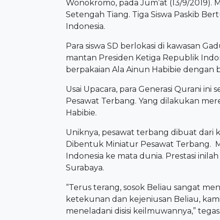
Wonokromo, pada Jum’at (13/9/2019).
Setengah Tiang. Tiga Siswa Paskib Ber
Indonesia.
Para siswa SD berlokasi di kawasan Ga
mantan Presiden Ketiga Republik Indo
berpakaian Ala Ainun Habibie dengan b
Usai Upacara, para Generasi Qurani i
Pesawat Terbang. Yang dilakukan mere
Habibie.
Uniknya, pesawat terbang dibuat dari k
Dibentuk Miniatur Pesawat Terbang. 
Indonesia ke mata dunia. Prestasi inila
Surabaya.
“Terus terang, sosok Beliau sangat men
ketekunan dan kejeniusan Beliau, kam
meneladani disisi keilmuwannya,” tegas Sa