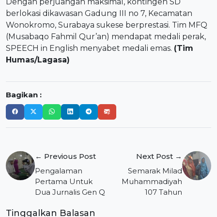
Dengan perjuangan maksimal, kontingen SD
berlokasi dikawasan Gadung III no 7, Kecamatan
Wonokromo, Surabaya sukese berprestasi. Tim MFQ
(Musabaqo Fahmil Qur’an) mendapat medali perak,
SPEECH in English menyabet medali emas.
(Tim
Humas/Lagasa)
Bagikan :
Navigasi
← Previous Post
Next Post →
pos
Pengalaman
Semarak Milad
Pertama Untuk
Muhammadiyah
Dua Jurnalis Gen Q
107 Tahun
Tinggalkan Balasan