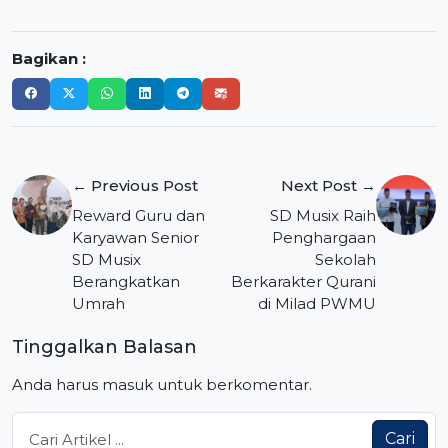
Bagikan :
Navigasi
← Previous Post
Next Post →
pos
Reward Guru dan
SD Musix Raih
Karyawan Senior
Penghargaan
SD Musix
Sekolah
Berangkatkan
Berkarakter Qurani
Umrah
di Milad PWMU
Tinggalkan Balasan
Anda harus
masuk
untuk berkomentar.
Cari