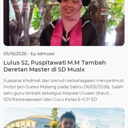
05/16/2026
- by
sdmusix
Lulus S2, Puspitawati M.M Tambah
Deretan Master di SD Musix
Suasana khidmat dan penuh kebahagiaan menyelimuti
Hotel Ijen Suites Malang pada Sabtu (16/05/2026). Salah
satu guru terbaik sekaligus Kepala Urusan (Kaur)
SDI/Kepegawaian dan Guru Kelas 6-ICP SD
Muhammadiyah 6 (SD Musix) Gadung Surabaya,
Puspitawati, S.Pd., M.M., resmi menyandang gelar
Magister Manajemen (M.M.) dalam prosesi wisuda yang
digelar oleh Institut Teknologi dan Bisnis (ITB) ASIA