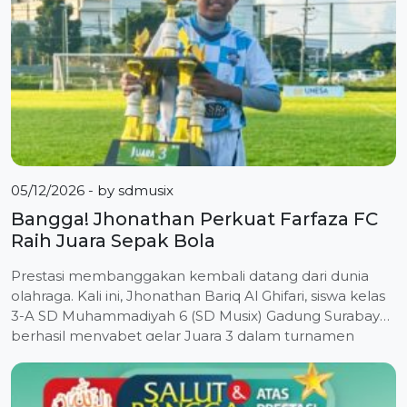
Malang. […]
05/12/2026
- by
sdmusix
Bangga! Jhonathan Perkuat Farfaza FC
Raih Juara Sepak Bola
Prestasi membanggakan kembali datang dari dunia
olahraga. Kali ini, Jhonathan Bariq Al Ghifari, siswa kelas
3-A SD Muhammadiyah 6 (SD Musix) Gadung Surabaya,
berhasil menyabet gelar Juara 3 dalam turnamen
sepak bola bergengsi tingkat Kota Surabaya. Turnamen
yang diselenggarakan oleh PKO Universitas Negeri
Surabaya (UNESA) ini berlangsung selama dua hari,