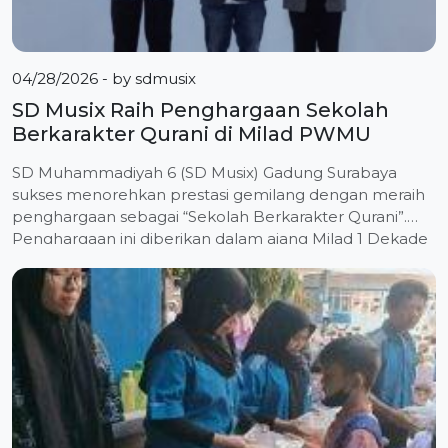
04/28/2026
- by
sdmusix
SD Musix Raih Penghargaan Sekolah
Berkarakter Qurani di Milad PWMU
SD Muhammadiyah 6 (SD Musix) Gadung Surabaya
sukses menorehkan prestasi gemilang dengan meraih
penghargaan sebagai “Sekolah Berkarakter Qurani”.
Penghargaan ini diberikan dalam ajang Milad 1 Dekade
PWMU.CO yang digelar di Universitas Muhammadiyah
Sidoarjo (UMSIDA), Sabtu (25/4/2026). Gelaran
peringatan sepuluh tahun media pencerahan tersebut
menjadi momen apresiasi bagi sejumlah tokoh
berpengaruh, amal usaha pendidikan, perguruan tinggi,
[…]