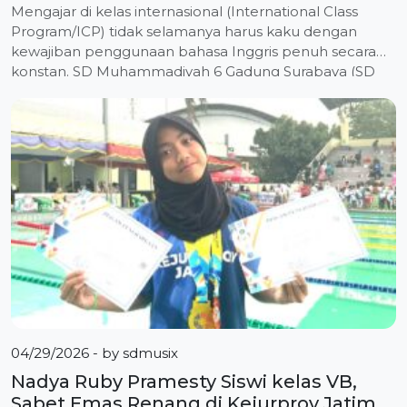
Mengajar di kelas internasional (International Class
Program/ICP) tidak selamanya harus kaku dengan
kewajiban penggunaan bahasa Inggris penuh secara
konstan. SD Muhammadiyah 6 Gadung Surabaya (SD
Musix) kini mulai memperkuat pendekatan
translanguaging sebagai solusi efektif untuk
menghidupkan suasana belajar yang lebih interaktif
dan bermakna. Strategi ini didalami oleh tiga orang guru
delegasi SD Musix saat mengikuti […]
04/29/2026
- by
sdmusix
Nadya Ruby Pramesty Siswi kelas VB,
Sabet Emas Renang di Kejurprov Jatim