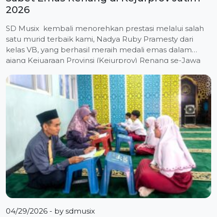
2026
SD Musix kembali menorehkan prestasi melalui salah
satu murid terbaik kami, Nadya Ruby Pramesty dari
kelas VB, yang berhasil meraih medali emas dalam
ajang Kejuaraan Provinsi (Kejurprov) Renang se-Jawa
Timur tahun 2026 yang diselenggarakan oleh KONI
Jawa Timur. Kompetisi yang berlangsung pada 10–12
April 2026 di GOR Delta Sidoarjo tersebut diikuti oleh
atlet-atlet terbaik dari […]
04/29/2026
- by
sdmusix