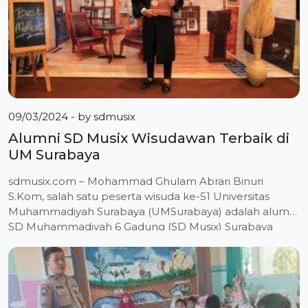
09/03/2024
- by
sdmusix
Alumni SD Musix Wisudawan Terbaik di
UM Surabaya
sdmusix.com – Mohammad Ghulam Abrari Binuri
S.Kom, salah satu peserta wisuda ke-51 Universitas
Muhammadiyah Surabaya (UMSurabaya) adalah alumni
SD Muhammadiyah 6 Gadung (SD Musix) Surabaya
terpilih sebagai wisudawan terbaik. Sabtu, 31/08/2024
Informasi sebagai wisudawan terbaik diberitakan oleh
Hidayatun Ni’mah SAg MPd. Saat itu dia sedang
menunggu giliran dikukuhkan sebagai Magister
Pendidikan Islam. Informasi ini disampaikan […]