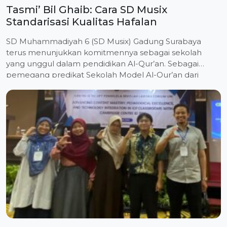
Tasmi’ Bil Ghaib: Cara SD Musix
Standarisasi Kualitas Hafalan
SD Muhammadiyah 6 (SD Musix) Gadung Surabaya
terus menunjukkan komitmennya sebagai sekolah
yang unggul dalam pendidikan Al-Qur’an. Sebagai
pemegang predikat Sekolah Model Al-Qur’an dari
Ummi Foundation, SD Musix menggelar ujian Tasmi’ Bil
Ghaib pada Sabtu (18/4/2026) sebagai bagian dari
rangkaian menuju puncak kelulusan siswa. Kegiatan ini
merupakan tahap pra-munaqasah bagi para penghafal
Al-Qur’an (Tahfidz) untuk […]