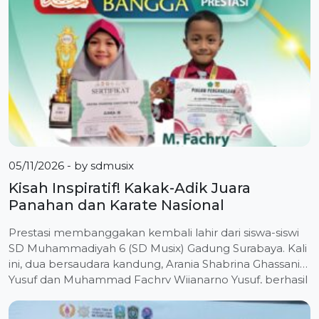
Sabtu hingga Minggu (9-10 Mei […]
05/11/2026
- by
sdmusix
Kisah Inspiratif! Kakak-Adik Juara
Panahan dan Karate Nasional
Prestasi membanggakan kembali lahir dari siswa-siswi
SD Muhammadiyah 6 (SD Musix) Gadung Surabaya. Kali
ini, dua bersaudara kandung, Arania Shabrina Ghassani
Yusuf dan Muhammad Fachry Wijanarno Yusuf, berhasil
menorehkan tinta emas melalui serangkaian gelar juara
di bidang olahraga panahan dan karate di berbagai