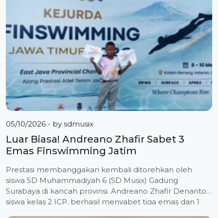
tingkat kompetisi, mulai dari regional hingga nasional.
Arania Shabrina Ghassani Yusuf, siswi […]
05/10/2026
- by
sdmusix
Luar Biasa! Andreano Zhafir Sabet 3
Emas Finswimming Jatim
Prestasi membanggakan kembali ditorehkan oleh
siswa SD Muhammadiyah 6 (SD Musix) Gadung
Surabaya di kancah provinsi. Andreano Zhafir Denanto,
siswa kelas 2 ICP, berhasil menyabet tiga emas dan 1
perak dalam Kejuaraan Daerah (Kejurda) Finswimming