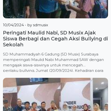
10/04/2024
- by
sdmusix
Peringati Maulid Nabi, SD Musix Ajak
Siswa Berbagi dan Cegah Aksi Bullying di
Sekolah
SD Muhammadiyah 6 Gadung (SD Musix) Surabaya
memperingati Maulid Nabi Muhammad SAW dengan
mengajak siswa-siswinya untuk mencegah
perilaku bullying, Jumat (20/09/2024). Kehadiran para
siswa-siswi SD Musix pagi ini berbeda dengan hari-hari
biasanya. Mereka tidak mengenakan seragam sekolah,
melainkan mengenakan busana Muslim dan
membawa kue basah dengan berbagai macam
kemasan. Kedatangan mereka disambut oleh para
guru dan […]