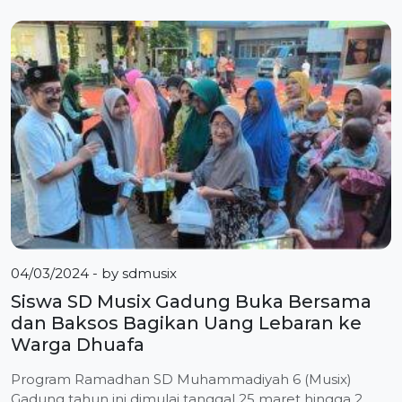
oleh seluruh guru kelas, guru mata pelajaran, dan guru
al-Qur’an pada hari Senin (8/7/2024). Meskipun masih
dalam masa liburan, tenaga pendidik dan tenaga
kependidikan tetap semangat untuk mengasah diri dan
[…]
04/03/2024
- by
sdmusix
Siswa SD Musix Gadung Buka Bersama
dan Baksos Bagikan Uang Lebaran ke
Warga Dhuafa
Program Ramadhan SD Muhammadiyah 6 (Musix)
Gadung tahun ini dimulai tanggal 25 maret hingga 2