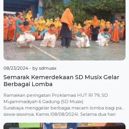
Fanani, Wakil Ketua PDM Surabaya Bidang Pendidikan
Dasar Menengah-Pendidikan Nonformal, […]
08/23/2024
- by
sdmusix
Semarak Kemerdekaan SD Musix Gelar
Berbagai Lomba
Ramaikan peringatan Proklamasi HUT RI 79, SD
Mujammadiyah 6 Gadung (SD Musix)
Surabaya menggelar berbagai macam lomba bagi para
siswa-siswinya, Kamis (08/08/2024). Selama dua hari
penuh tidak ada kegiatan pembelajaran di kelas, semua
kelas fokus di lapangan untuk mengikuti berbagai