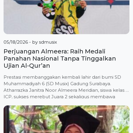
05/18/2026
- by
sdmusix
Perjuangan Almeera: Raih Medali
Panahan Nasional Tanpa Tinggalkan
Ujian Al-Qur’an
Prestasi membanggakan kembali lahir dari bumi SD
Muhammadiyah 6 (SD Musix) Gadung Surabaya.
Atharrazka Janitra Noor Almeera Meridian, siswa kelas 4
ICP, sukses merebut Juara 2 sekaligus membawa
pulang Medali Perak dalam ajang bergengsi The 1st
Muhammadiyah Games tingkat nasional yang
berlangsung di Yogyakarta. Almeera menorehkan
prestasi tersebut pada Cabang Olahraga (Cabor)
Panahan yang digelar […]