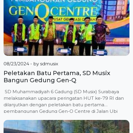
08/23/2024
- by
sdmusix
Peletakan Batu Pertama, SD Musix
Bangun Gedung Gen-Q
SD Muhammadiyah 6 Gadung (SD Musix) Surabaya
melaksanakan upacara peringatan HUT ke-79 RI dan
dilanjutkan dengan peletakan batu pertama
pembangunan Gedung Gen-Q Centre di Jalan Ubi
nomor 1 Surabaya, Sabtu (17/08/2024). Peletakan Batu
pertama Gen-Q Centre ini dihadiri oleh Wakil Ketua
Pimpinan Wilayah Muhammadiyah (PWM) Dr. Sholihin