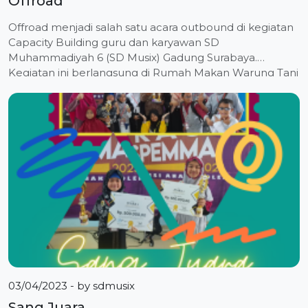
Offroad
Offroad menjadi salah satu acara outbound di kegiatan
Capacity Building guru dan karyawan SD
Muhammadiyah 6 (SD Musix) Gadung Surabaya.
Kegiatan ini berlangsung di Rumah Makan Warung Tani
Malang Jawa Timur, Jumat (16/2/2024). Rombongan
guru dan karyawan SD Musix berangkat Hari Jum’at
dari Surabaya pukul 07.00 WIB dan tiba Hari Sabtu
pukul 10.00 WIB. Malam […]
03/04/2023
- by
sdmusix
Sang Juara