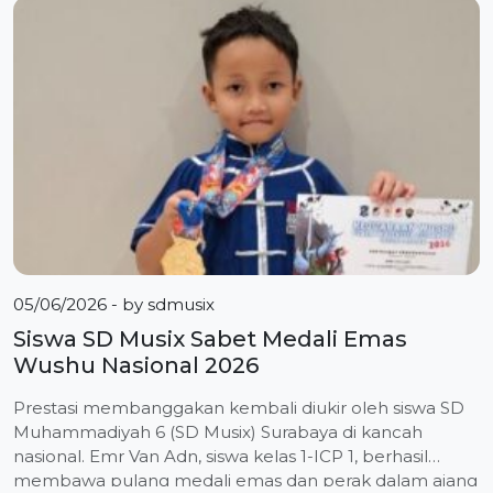
yang diselenggarakan oleh POSSI (Persatuan Olahraga
Selam Seluruh Indonesia) Jawa Timur di Kolam Renang
Veteran, Lumajang. Dalam kompetisi yang berlangsung
[…]
05/06/2026
- by
sdmusix
Siswa SD Musix Sabet Medali Emas
Wushu Nasional 2026
Prestasi membanggakan kembali diukir oleh siswa SD
Muhammadiyah 6 (SD Musix) Surabaya di kancah
nasional. Emr Van Adn, siswa kelas 1-ICP 1, berhasil
membawa pulang medali emas dan perak dalam ajang