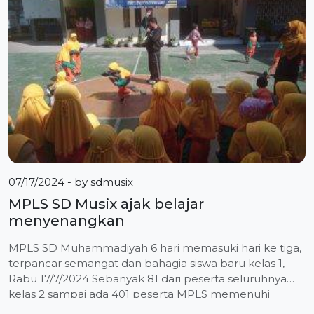
lomba yang disiapkan oleh panitia. “Selama dua hari
kedepan, kegiatan belajar di kelas di alihkan di […]
07/17/2024
- by
sdmusix
MPLS SD Musix ajak belajar
menyenangkan
MPLS SD Muhammadiyah 6 hari memasuki hari ke tiga,
terpancar semangat dan bahagia siswa baru kelas 1,
Rabu 17/7/2024 Sebanyak 81 dari peserta seluruhnya
kelas 2 sampai ada 401 peserta MPLS memenuhi
lapangan komplek pendidikan Muhammadiyah