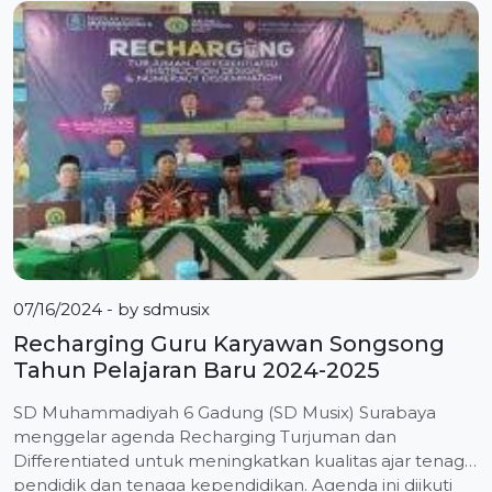
Wonokromo. Tak ada lagi kecemasan, tak ada lagi
memaksa, tak ada lagi perintah, bahkan tak ada lagi
marah-marah. Justru […]
07/16/2024
- by
sdmusix
Recharging Guru Karyawan Songsong
Tahun Pelajaran Baru 2024-2025
SD Muhammadiyah 6 Gadung (SD Musix) Surabaya
menggelar agenda Recharging Turjuman dan
Differentiated untuk meningkatkan kualitas ajar tenaga
pendidik dan tenaga kependidikan. Agenda ini diikuti