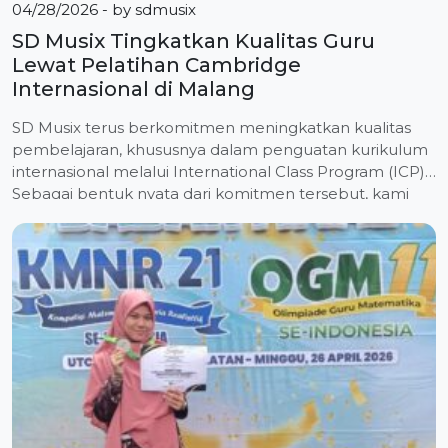
04/28/2026
- by
sdmusix
SD Musix Tingkatkan Kualitas Guru
Lewat Pelatihan Cambridge
Internasional di Malang
SD Musix terus berkomitmen meningkatkan kualitas
pembelajaran, khususnya dalam penguatan kurikulum
internasional melalui International Class Program (ICP).
Sebagai bentuk nyata dari komitmen tersebut, kami
mengutus tiga guru terbaik untuk mengikuti pelatihan
bertajuk “Advancing Content Mastery, Pedagogical
Excellence, and Technology Integration in ICP
Classrooms”. Kegiatan ini diselenggarakan oleh UPT
Sekolah Laboratorium Universitas Negeri Malang dan
berlangsung […]