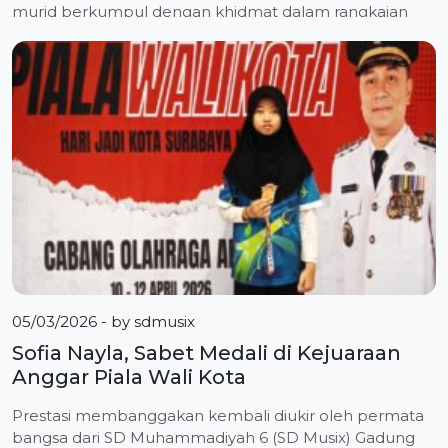
murid berkumpul dengan khidmat dalam rangkaian
apel khusus yang memadukan komitmen moral
dengan apresiasi prestasi. Kegiatan yang berlangsung
mulai pukul 06.45 hingga 07.45 WIB ini menjadi
momentum penting bagi sekolah melalui Deklarasi
Anti-Bullying dan […]
05/03/2026
- by
sdmusix
Sofia Nayla, Sabet Medali di Kejuaraan
Anggar Piala Wali Kota
Prestasi membanggakan kembali diukir oleh permata
bangsa dari SD Muhammadiyah 6 (SD Musix) Gadung