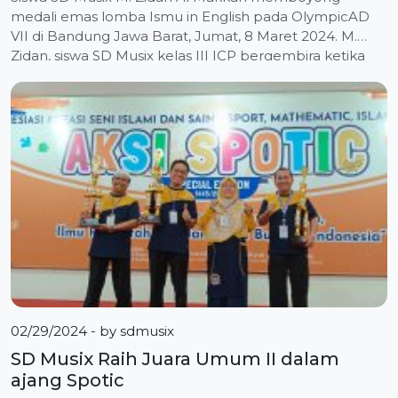
medali emas lomba Ismu in English pada OlympicAD
VII di Bandung Jawa Barat, Jumat, 8 Maret 2024. M.
Zidan, siswa SD Musix kelas III ICP bergembira ketika
namanya tercantum daftar masuk final pada urutan 13
dengan skor 536,25 “Alhamdulillah, saya masuk final!”
seru Zidan setelah melihat namanya […]
02/29/2024
- by
sdmusix
SD Musix Raih Juara Umum II dalam
ajang Spotic