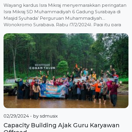
Wayang kardus Isra Mikraj menyemarakkan peringatan
Isra Mikraj SD Muhammadiyah 6 Gadung Surabaya di
Masjid Syuhada’ Perguruan Muhammadiyah
Wonokromo Surabaya, Rabu (7/2/2024). Pagi itu para
siswa masuk sekolah seperti biasa, tapi mengenakan
busana muslim dan muslimah. Begitu juga guru dan
karyawan. Selesai shalat Dhuha, berdoa, dan murojaah,
semua murid segera berkumpul di masjid. Ruang
masjid telah didesain […]
02/29/2024
- by
sdmusix
Capacity Building Ajak Guru Karyawan