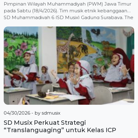
Pimpinan Wilayah Muhammadiyah (PWM) Jawa Timur
pada Sabtu (18/4/2026). Tim musik etnik kebanggaan
SD Muhammadiyah 6 (SD Musix) Gadung Surabaya, The
Sixers Ethnic Symphony (SIX-ES), tampil sukses
membuka acara Halalbihalal 1447 H di hadapan ratusan
tokoh penting tingkat nasional dan wilayah. Grup yang
baru saja menyabet Juara 2 […]
04/30/2026
- by
sdmusix
SD Musix Perkuat Strategi
“Translanguaging” untuk Kelas ICP