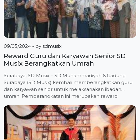
09/05/2024
- by
sdmusix
Reward Guru dan Karyawan Senior SD
Musix Berangkatkan Umrah
Surabaya, SD Musix – SD Muhammadiyah 6 Gadung
Surabaya (SD Musix) kembali memberangkatkan guru
dan karyawan senior untuk melaksanakan ibadah
umrah. Pemberangkatan ini merupakan reward
angkatan keempat sebagai bentuk penghargaan atas
dedikasi mereka yang telah mengabdi puluhan tahun.
Pemberangkatan Guru dan Karyawan Senior Pada
Rabu, 4 September 2024, dua karyawan senior SD
Musix, Evi Firdaini, […]