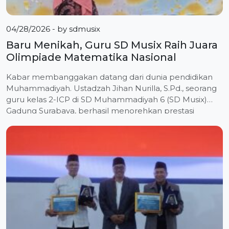
04/28/2026
- by
sdmusix
Baru Menikah, Guru SD Musix Raih Juara
Olimpiade Matematika Nasional
Kabar membanggakan datang dari dunia pendidikan
Muhammadiyah. Ustadzah Jihan Nurilla, S.Pd., seorang
guru kelas 2-ICP di SD Muhammadiyah 6 (SD Musix)
Gadung Surabaya, berhasil menorehkan prestasi
gemilang dengan meraih Medali Perak dalam ajang
Olimpiade Guru Matematika (OGM) 11 tingkat Nasional.
Puncak kompetisi bergengsi ini berlangsung di
Universitas Terbuka Convention Center (UTCC),
Tangerang Selatan, pada Minggu […]