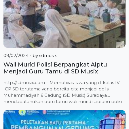
09/02/2024
- by
sdmusix
Wali Murid Polisi Berpangkat Aiptu
Menjadi Guru Tamu di SD Musix
http://sdmusix.com – Memotivasi siwa yang di kelas IV
ICP SD terutama yang bercita-cita menjadi polisi
Muhammadiyah 6 Gadung (SD Musix) Surabaya
mendapatangkan guru tamu wali murid seorang polisi
berpangkat Aiptu. Jam’at, 30/08/2024 Suasana di ruang
kelas IV ICP setelah istirahat cukup riuh. Pasalnya ada
seorang polisi berpangkat Aiptu berseragam lengkap
memasuki ruang kelas. Anak yang baru […]