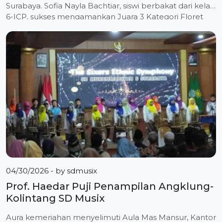
Surabaya. Sofia Nayla Bachtiar, siswi berbakat dari kelas
6-ICP, sukses mengamankan Juara 3 Kategori Floret
Putri U-12 pada ajang bergengsi Kejuaraan Anggar Piala
Wali Kota Surabaya 2026. Ajang yang dihelat di Fairway
Nine Mall Surabaya pada 10-12 April 2026 ini menjadi […]
04/30/2026
- by
sdmusix
Prof. Haedar Puji Penampilan Angklung-
Kolintang SD Musix
Aura kemeriahan menyelimuti Aula Mas Mansur, Kantor