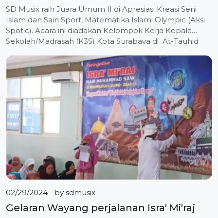
SD Musix raih Juara Umum II di Apresiasi Kreasi Seni
Islam dan Sain Sport, Matematika Islami Olympic (Aksi
Spotic). Acara ini diadakan Kelompok Kerja Kepala
Sekolah/Madrasah (K3S) Kota Surabaya di At-Tauhid
Tower UMSurabaya, Sabtu (24/2/2024). SD
Muhammadiyah 6 Gadung Surabaya mengirim siswanya
mengikuti semua lomba akademik dan non akademik.
Kaur Kesiswaan Anisa Herawari SPd menjelaskan,
lomba […]
02/29/2024
- by
sdmusix
Gelaran Wayang perjalanan Isra' Mi'raj