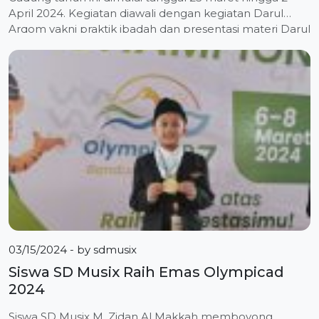
April 2024. Kegiatan diawali dengan kegiatan Darul
Arqom yakni praktik ibadah dan presentasi materi Darul
Arqom. “Pembelajaran ini terkait hukum Islam dan
praktik ibadah,” ungkap Ustadz M. Nurun Naharo
selaku Penanggung Jawab Pelaksanaan buka bersama
dan Baksos SD Musix saat […]
03/15/2024
- by
sdmusix
Siswa SD Musix Raih Emas Olympicad
2024
Siswa SD Musix M. Zidan Al Makkah memboyong